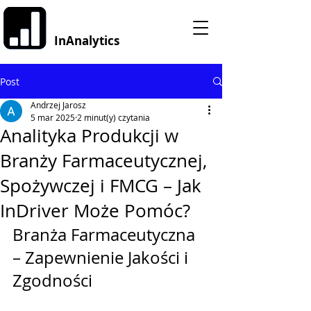
InAnalytics
Post
Andrzej Jarosz
5 mar 2025
2 minut(y) czytania
Analityka Produkcji w
Branży Farmaceutycznej,
Spożywczej i FMCG – Jak
InDriver Może Pomóc?
Branża Farmaceutyczna 
– Zapewnienie Jakości i 
Zgodności