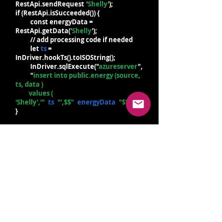
RestApi.sendRequest
(
'
Shelly
'
);
if (RestApi.isSucceeded()) {
const energyData =
RestApi.getData(
'
Shelly
');
// add processing code if needed
let
ts
=
InDriver.hookTs().toISOString();
InDriver.sqlExecute("
azureserver
",
"
insert into public.energy (source,
ts, data )
values (
'Shelly','"
+
ts
+
"',$$"
+
energyData
+
"$$);
"
}
Otwórz Podręcznik On-Line
InAnalytics
contact@inanalytics.io