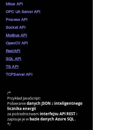
Mbus API
OPC UA Server API
Process API
Socket API
Modbus API
OpenCV API
RestAPI
SQL API
TS API
TCPServer API
Przykład kodu zadania InDriver
/*
Przykład JavaScript:
Pobieranie
danych JSON
z
inteligentnego
licznika energii
za pośrednictwem
interfejsu API REST
i
zapisuje je w
bazie danych Azure SQL
.
*/